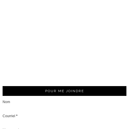
POUR ME JOINDRE
Nom
Courriel
*