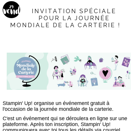
29
vend
INVITATION SPÉCIALE
POUR LA JOURNÉE
redi
MONDIALE DE LA CARTERIE !
Stampin' Up! organise un événement gratuit à
l'occasion de la journée mondiale de la carterie.
C'est un événement qui se déroulera en ligne sur une
plateforme. Après ton inscription, Stampin' Up!
communiquera avec toi tous les détails via courriel.