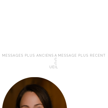
MESSAGES PLUS ANCIENS
A
MESSAGE PLUS RÉCENT
C
C
UEIL