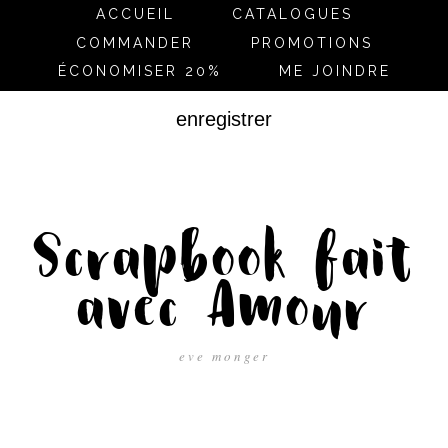
ACCUEIL
CATALOGUES
COMMANDER
PROMOTIONS
ÉCONOMISER 20%
ME JOINDRE
enregistrer
Scrapbook fait
avec Amour
eve monger