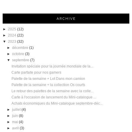
ARCHIVE
►
2025
(12)
►
2024
(22)
▼
2023
(32)
►
décembre
(1)
►
octobre
(3)
▼
septembre
(7)
Invitation spéciale pour la journée mondiale de la...
Carte parfaite pour nos gamers
Palette de la semaine + Lot Dans mon camion
Palette de la semaine + la collection Os courts
Le retour des palettes de la semaine avec la colle...
Carte à l'occasion de lancement du Mini-catalogue ...
Achats économiques du Mini-catalogue septembre-déc...
►
juillet
(4)
►
juin
(8)
►
mai
(4)
►
avril
(3)