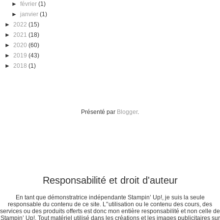
►
février
(1)
►
janvier
(1)
►
2022
(15)
►
2021
(18)
►
2020
(60)
►
2019
(43)
►
2018
(1)
Présenté par
Blogger
.
Responsabilité et droit d'auteur
En tant que démonstratrice indépendante Stampin’ Up!, je suis la seule
responsable du contenu de ce site. L'’utilisation ou le contenu des cours, des
services ou des produits offerts est donc mon entière responsabilité et non celle de
Stampin’ Up!. Tout matériel utilisé dans les créations et les images publicitaires sur