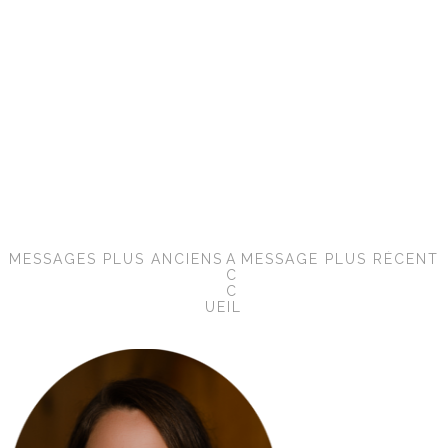
MESSAGES PLUS ANCIENS
A
MESSAGE PLUS RÉCENT
C
C
UEIL