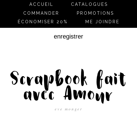
ACCUEIL
CATALOGUES
COMMANDER
PROMOTIONS
ÉCONOMISER 20%
ME JOINDRE
enregistrer
Scrapbook fait
avec Amour
eve monger