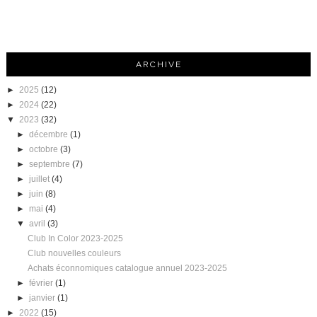
ARCHIVE
►
2025
(12)
►
2024
(22)
▼
2023
(32)
►
décembre
(1)
►
octobre
(3)
►
septembre
(7)
►
juillet
(4)
►
juin
(8)
►
mai
(4)
▼
avril
(3)
Club In Color 2023-2025
Club nouvelles couleurs
Achats éconnomiques catalogue annuel 2023-2025
►
février
(1)
►
janvier
(1)
►
2022
(15)