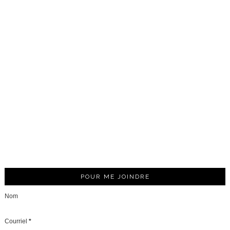
POUR ME JOINDRE
Nom
Courriel
*