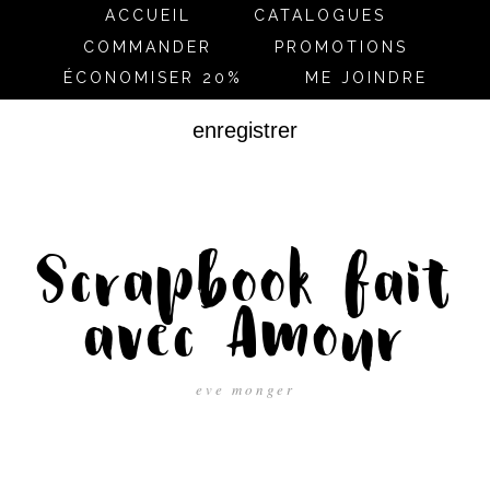
ACCUEIL
CATALOGUES
COMMANDER
PROMOTIONS
ÉCONOMISER 20%
ME JOINDRE
enregistrer
Scrapbook fait
avec Amour
eve monger