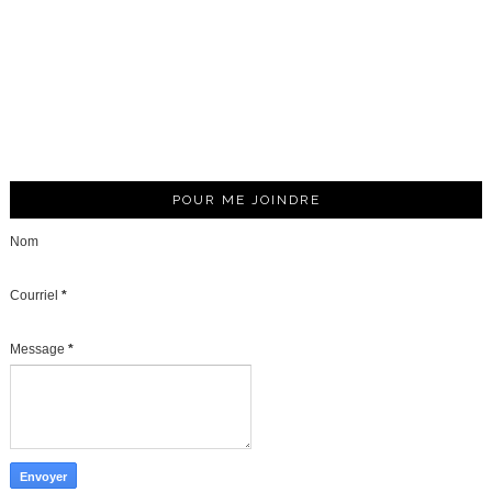
POUR ME JOINDRE
Nom
Courriel
*
Message
*