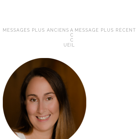
MESSAGES PLUS ANCIENS
A
MESSAGE PLUS RÉCENT
C
C
UEIL