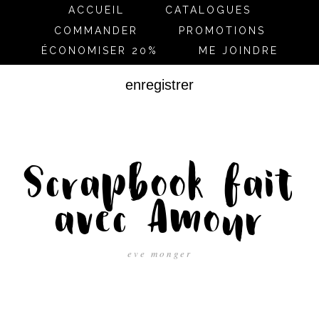
ACCUEIL
CATALOGUES
COMMANDER
PROMOTIONS
ÉCONOMISER 20%
ME JOINDRE
enregistrer
Scrapbook fait
avec Amour
eve monger