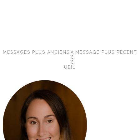
MESSAGES PLUS ANCIENS
A
MESSAGE PLUS RÉCENT
C
C
UEIL