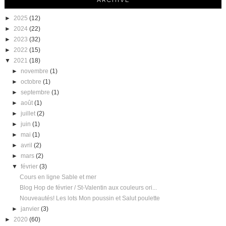
ARCHIVE
►
2025
(12)
►
2024
(22)
►
2023
(32)
►
2022
(15)
▼
2021
(18)
►
novembre
(1)
►
octobre
(1)
►
septembre
(1)
►
août
(1)
►
juillet
(2)
►
juin
(1)
►
mai
(1)
►
avril
(2)
►
mars
(2)
▼
février
(3)
Cours en ligne Sable et mer
Blog Hop de février / St-Valentin aux couleurs ori...
Nouveautés! Les lots Mon poussin et Salut poulette
►
janvier
(3)
►
2020
(60)