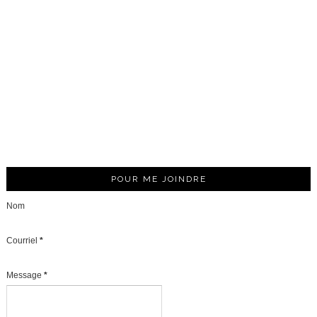
POUR ME JOINDRE
Nom
Courriel
*
Message
*