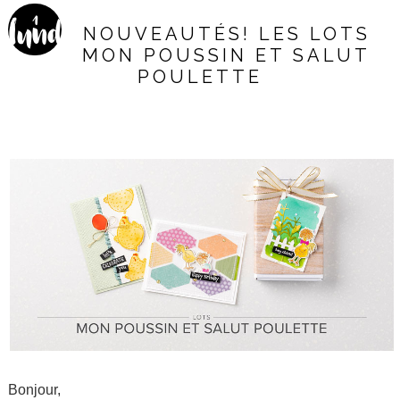
1
lund
NOUVEAUTÉS! LES LOTS
MON POUSSIN ET SALUT
i
POULETTE
Bonjour,