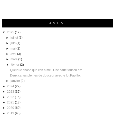
ARCHIVE
▼
2025
(12)
►
juillet
(1)
►
juin
(1)
►
mai
(2)
►
avril
(3)
►
mars
(1)
▼
février
(2)
Quelque chose que l'on aime : Une carte tout en am...
Deux cartes pleines de douceur avec le lot Papillo...
►
janvier
(2)
►
2024
(22)
►
2023
(32)
►
2022
(15)
►
2021
(18)
►
2020
(60)
►
2019
(43)