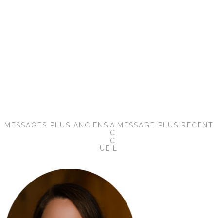
MESSAGES PLUS ANCIENS
A
MESSAGE PLUS RÉCENT
C
C
UEIL