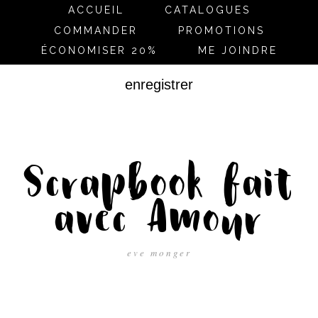
ACCUEIL
CATALOGUES
COMMANDER
PROMOTIONS
ÉCONOMISER 20%
ME JOINDRE
enregistrer
Scrapbook fait
avec Amour
eve monger