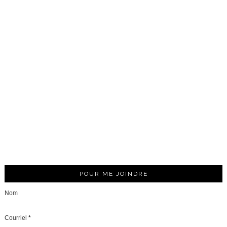
POUR ME JOINDRE
Nom
Courriel
*