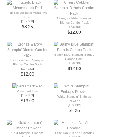
Tuxedo Black Memento Ink
Pad
Cherry Cobbler Stampin'
[
132708
]
Blends Combo Pack
$8.25
[
154880
]
$12.00
Balmy Blue Stampin' Blends
Combo Pack
Bronze & Ivory Stampin'
[
154830
]
Blends Combo Pack
$12.00
[
154922
]
$12.00
Versamark Pad
[
102283
]
White Stampin' Emboss
$13.00
Powder
[
109132
]
$8.25
Gold Stampin' Emboss
Heat Tool (Us And Canada)