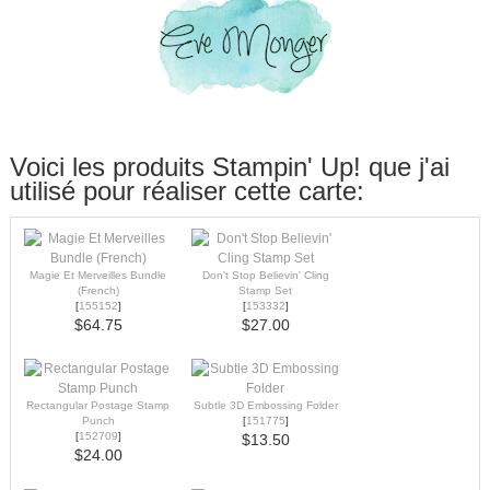
Voici les produits Stampin' Up! que j'ai
utilisé pour réaliser cette carte:
Magie Et Merveilles Bundle
Don't Stop Believin' Cling
(French)
Stamp Set
[
155152
]
[
153332
]
$64.75
$27.00
Rectangular Postage Stamp
Subtle 3D Embossing Folder
Punch
[
151775
]
[
152709
]
$13.50
$24.00