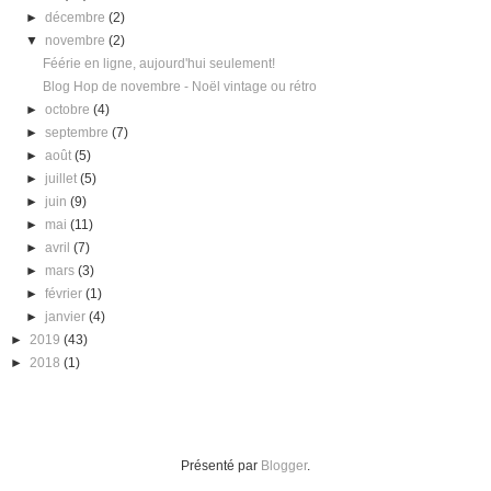
►
décembre
(2)
▼
novembre
(2)
Féérie en ligne, aujourd'hui seulement!
Blog Hop de novembre - Noël vintage ou rétro
►
octobre
(4)
►
septembre
(7)
►
août
(5)
►
juillet
(5)
►
juin
(9)
►
mai
(11)
►
avril
(7)
►
mars
(3)
►
février
(1)
►
janvier
(4)
►
2019
(43)
►
2018
(1)
Présenté par
Blogger
.