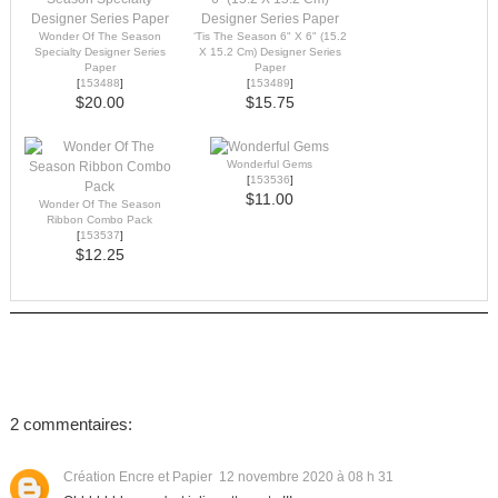
Wonder Of The Season
‘Tis The Season 6" X 6" (15.2
Specialty Designer Series
X 15.2 Cm) Designer Series
Paper
Paper
[
153488
]
[
153489
]
$20.00
$15.75
Wonderful Gems
[
153536
]
$11.00
Wonder Of The Season
Ribbon Combo Pack
[
153537
]
$12.25
2 commentaires:
Création Encre et Papier
12 novembre 2020 à 08 h 31