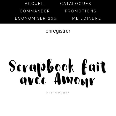
ACCUEIL
CATALOGUES
COMMANDER
PROMOTIONS
ÉCONOMISER 20%
ME JOINDRE
enregistrer
Scrapbook fait
avec Amour
eve monger