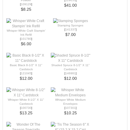
Powder
[
129053
]
[
109129
]
$41.00
$8.25
Stamping Sponges
[
141337
]
Whisper White Craft Stampin'
$7.00
Ink Refill
[
101780
]
$6.00
Basic Black 8-1/2" X 11"
Shaded Spruce 8-1/2" X 11"
Cardstock
Cardstock
[
121045
]
[
146981
]
$12.00
$12.00
Whisper White 8-1/2" X 11"
Whisper White Medium
Cardstock
Envelopes
[
100730
]
[
107301
]
$13.25
$10.25