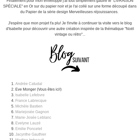
Finalement pour mon enveloppe j'ai tout simplement gaufré le ''LIVRAISON
SPÉCIALE'' en Or sur du papier noir et je l'ai collé sur une forme découpé dans
du Papier de la série design Merveilleuses réjouissances.
J'espère que mon projet t'a plu! Je t'invite à continuer ta visite vers le blog
d'Isabelle pour découvrir une autre création inspirée de la thématique ''Noël
vintage ou rétro''...
Andrée Catudal
Eve Monger (Vous êtes ici!)
Isabelle Lefebvre
France Labrecque
Michèle Bastien
Mariejosée Gagnon
Marie-Josée Leblanc
Evelyne Lauzé
Emilie Poncelet
Jacynthe Gauthier