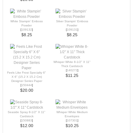
White Stampin' Emboss
Silver Stampin' Emboss
Powder
Powder
[
109132
]
[
109131
]
$8.25
$8.25
Whisper White 8-1/2" X 11"
Thick Cardstock
[
140272
]
Feels Like Frost Specialty 6"
$11.25
X 6" (15.2 X 15.2 Cm)
Designer Series Paper
[
150444
]
$20.00
Seaside Spray 8-1/2" X 11"
Whisper White Medium
Cardstock
Envelopes
[
150883
]
[
107301
]
$12.00
$10.25