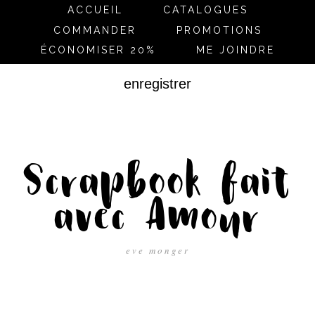
ACCUEIL
CATALOGUES
COMMANDER
PROMOTIONS
ÉCONOMISER 20%
ME JOINDRE
enregistrer
Scrapbook fait
avec Amour
eve monger