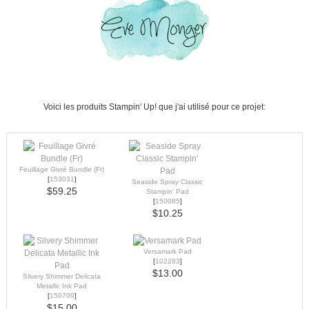
Voici les produits Stampin' Up! que j'ai utilisé pour ce projet:
Feuillage Givré Bundle (Fr)
[
153031
]
Seaside Spray Classic
$59.25
Stampin’ Pad
[
150085
]
$10.25
Versamark Pad
[
102283
]
$13.00
Silvery Shimmer Delicata
Metallic Ink Pad
[
150709
]
$15.00