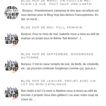
BLOG HOP DE MARS- ON VOUS EN MET
PLEIN LA VUE, TOUT SAUF UNE CARTE!
Bonjour, Premièrement, j'aimerais te dire que cet article est
mon dernier pour le Blog Hop des démos Francophones. En
fait, on est pl...
BLOG HOP DE MAI, FULL FÉMININ
Bonjour, Pour le mois de mai, Isabelle nous a mise au défi de
réaliser un projet sous le thème ''full féminin''. J...
BLOG HOP DE SEPTEMBRE, MOODBOARD
AUTOMNE
Bonjour, C'est le coeur remplis de joie, de fierté, de créativité,
etc...(je pourrais continuer longtemps comme ça), que je p...
BLOG HOP DE JANVIER, PROJET AVEC UN
LOT DU MINI CATALOGUE
Bon matin à toi! Ce mois-ci Martine nous a mises au défi de
bricoler 2 projets! Vous êtes gâtées! L'un avec notre coup de
coeur du ...