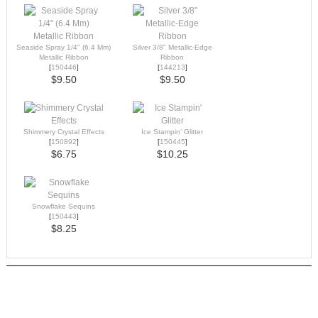
Seaside Spray 1/4" (6.4 Mm)
Silver 3/8" Metallic-Edge
Metallic Ribbon
Ribbon
[
150446
]
[
144213
]
$9.50
$9.50
Shimmery Crystal Effects
Ice Stampin' Glitter
[
150892
]
[
150445
]
$6.75
$10.25
Snowflake Sequins
[
150443
]
$8.25